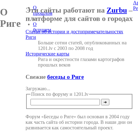
А
О
Ре
Эти сайты работают на
Zurbu
–
О
прошлом
платформе для сайтов о городах
и
Риге
О
будущем
Статьи об истории и достопримечательностях
Риги
Больше сотни статей, опубликованных на
1201.lv с 2003 по 2008 год
Исторические карты
Рига и окрестности глазами картографов
прошлых веков
Свежие
беседы о Риге
Загружаю...
Поиск по форуму и 1201.lv
Форум «Беседы о Риге» был основан в 2004 году
как часть сайта об истории города. В наши дни он
развивается как самостоятельный проект.